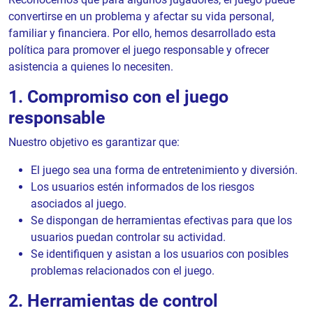
convertirse en un problema y afectar su vida personal,
familiar y financiera. Por ello, hemos desarrollado esta
política para promover el juego responsable y ofrecer
asistencia a quienes lo necesiten.
1. Compromiso con el juego
responsable
Nuestro objetivo es garantizar que:
El juego sea una forma de entretenimiento y diversión.
Los usuarios estén informados de los riesgos
asociados al juego.
Se dispongan de herramientas efectivas para que los
usuarios puedan controlar su actividad.
Se identifiquen y asistan a los usuarios con posibles
problemas relacionados con el juego.
2. Herramientas de control