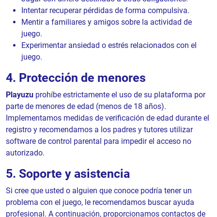
Intentar recuperar pérdidas de forma compulsiva.
Mentir a familiares y amigos sobre la actividad de
juego.
Experimentar ansiedad o estrés relacionados con el
juego.
4. Protección de menores
Playuzu
prohíbe estrictamente el uso de su plataforma por
parte de menores de edad (menos de 18 años).
Implementamos medidas de verificación de edad durante el
registro y recomendamos a los padres y tutores utilizar
software de control parental para impedir el acceso no
autorizado.
5. Soporte y asistencia
Si cree que usted o alguien que conoce podría tener un
problema con el juego, le recomendamos buscar ayuda
profesional. A continuación, proporcionamos contactos de