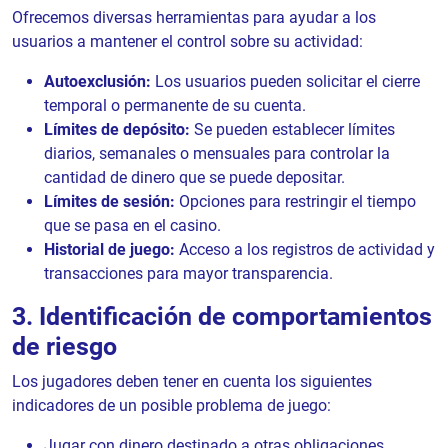
Ofrecemos diversas herramientas para ayudar a los
usuarios a mantener el control sobre su actividad:
Autoexclusión:
Los usuarios pueden solicitar el cierre
temporal o permanente de su cuenta.
Límites de depósito:
Se pueden establecer límites
diarios, semanales o mensuales para controlar la
cantidad de dinero que se puede depositar.
Límites de sesión:
Opciones para restringir el tiempo
que se pasa en el casino.
Historial de juego:
Acceso a los registros de actividad y
transacciones para mayor transparencia.
3. Identificación de comportamientos
de riesgo
Los jugadores deben tener en cuenta los siguientes
indicadores de un posible problema de juego:
Jugar con dinero destinado a otras obligaciones.